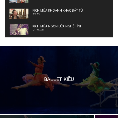
KỊCH MÚA KHOẢNH KHẮC BẤT TỬ
19:15
KỊCH MÚA NGỌN LỬA NGHỆ TĨNH
01:15:28
TỔ KHÚC MÚA ÁNH SÁNG TÂM HỒN
Contemporary Dance Light of The Soul
41:54
NSND Chu Thúy Quỳnh
31:07
TS.NSND Phạm Anh Phương
01:04:25
BALLET KIỀU
KỊCH MÚA ĐẤT NƯỚC
19:37
KỊCH MÚA TRĂNG TREO
01:07:11