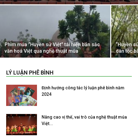
Phim múa “Huyền sử Việt” tái hiện bản sắc
“Huyền sử 
văn hoá Việt qua nghệ thuật múa
dân tộc 
LÝ LUẬN PHÊ BÌNH
Định hướng công tác lý luận phê bình năm
2024
Nâng cao vị thế, vai trò của nghệ thuật múa
Việt...