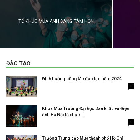
Tổng kết công tác Hội Nghệ sĩ múa Việt Nam
năm 2022
11:17
TỔ KHÚC MÚA ÁNH SÁNG TÂM HỒN
ĐÀO TẠO
Định hướng công tác đào tạo năm 2024
Tháng 3 29, 2024
0
Khoa Múa Trường Đại học Sân khấu và Điện
ảnh Hà Nội tổ chức...
Tháng 6 30, 2023
0
Trường Trung cấp Múa thành phố Hồ Chí