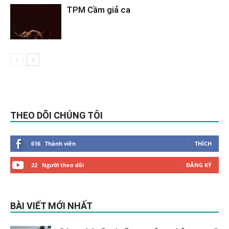
TPM Cầm giả ca
THEO DÕI CHÚNG TÔI
616
Thành viên
THÍCH
22
Người theo dõi
ĐĂNG KÝ
BÀI VIẾT MỚI NHẤT