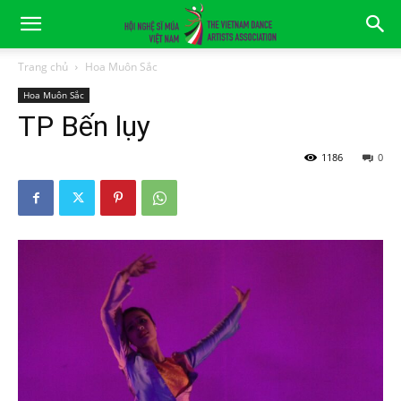
Trang chủ
Hoa Muôn Sắc
Hoa Muôn Sắc
TP Bến lụy
Tháng 3 1, 2023
1186
0