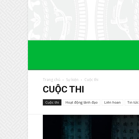
Trang chủ
Sự kiện
Cuộc thi
CUỘC THI
Cuộc thi
Hoạt động lãnh đạo
Liên hoan
Tin tức