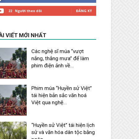
22
Người theo dõi
ĐĂNG KÝ
ÀI VIẾT MỚI NHẤT
Các nghệ sĩ múa “vượt
nắng, thắng mưa” để làm
phim điện ảnh về...
Tháng 2 9, 2026
Phim múa “Huyền sử Việt”
tái hiện bản sắc văn hoá
Việt qua nghệ...
Tháng 2 9, 2026
“Huyền sử Việt” tái hiện lịch
sử và văn hóa dân tộc bằng