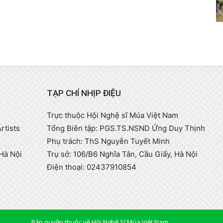
TẠP CHÍ NHỊP ĐIỆU
Trực thuộc Hội Nghệ sĩ Múa Việt Nam
rtists
Tổng Biên tập: PGS.TS.NSND Ứng Duy Thịnh
Phụ trách: ThS Nguyễn Tuyết Minh
Hà Nội
Trụ sở: 106/B6 Nghĩa Tân, Cầu Giấy, Hà Nội
Điện thoại: 02437910854
Bản quyền thuộc về Hội Nghệ Sĩ Múa Việt Nam