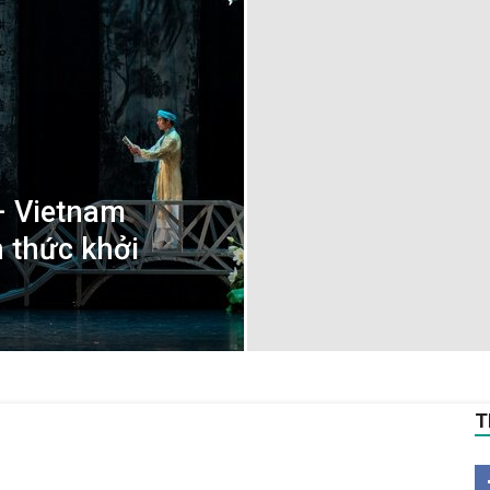
Múa
– Vietnam
 thức khởi
Việt
Nam
T