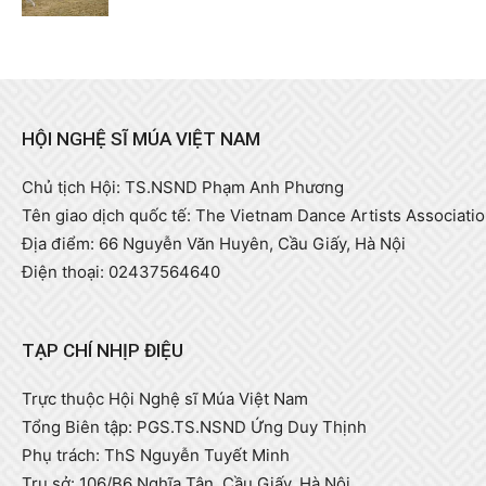
HỘI NGHỆ SĨ MÚA VIỆT NAM
Chủ tịch Hội: TS.NSND Phạm Anh Phương
Tên giao dịch quốc tế: The Vietnam Dance Artists Associati
Địa điểm: 66 Nguyễn Văn Huyên, Cầu Giấy, Hà Nội
Điện thoại: 02437564640
TẠP CHÍ NHỊP ĐIỆU
Trực thuộc Hội Nghệ sĩ Múa Việt Nam
Tổng Biên tập: PGS.TS.NSND Ứng Duy Thịnh
Phụ trách: ThS Nguyễn Tuyết Minh
Trụ sở: 106/B6 Nghĩa Tân, Cầu Giấy, Hà Nội