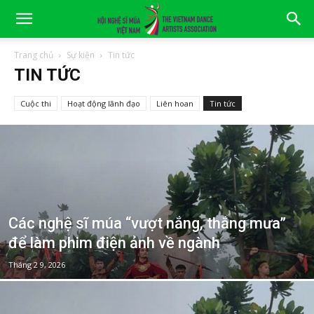
Trang chủ
Sự kiện
Tin tức
TIN TỨC
Cuộc thi
Hoạt động lãnh đạo
Liên hoan
Tin tức
Các nghệ sĩ múa “vượt nắng, thắng mưa”
để làm phim điện ảnh về ngành
Tháng 2 9, 2026