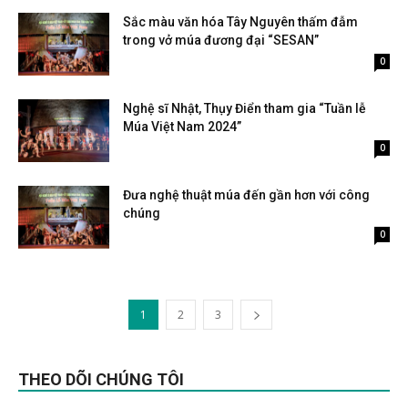
Sắc màu văn hóa Tây Nguyên thấm đẫm
trong vở múa đương đại “SESAN”
Tháng 10 20, 2024
0
Nghệ sĩ Nhật, Thụy Điển tham gia “Tuần lễ
Múa Việt Nam 2024”
Tháng 10 20, 2024
0
Đưa nghệ thuật múa đến gần hơn với công
chúng
Tháng 10 20, 2024
0
1
2
3
THEO DÕI CHÚNG TÔI