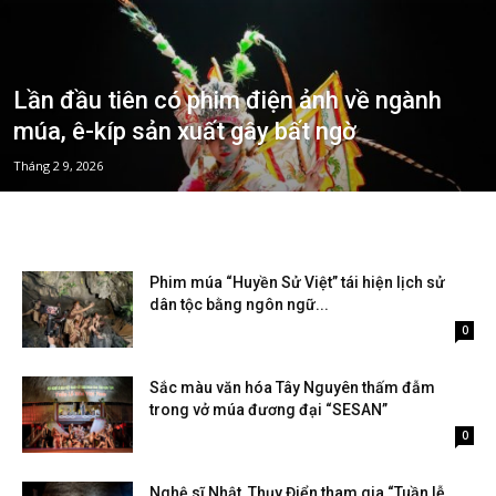
Lần đầu tiên có phim điện ảnh về ngành
múa, ê-kíp sản xuất gây bất ngờ
Tháng 2 9, 2026
Phim múa “Huyền Sử Việt” tái hiện lịch sử
dân tộc bằng ngôn ngữ...
Tháng 2 9, 2026
0
Sắc màu văn hóa Tây Nguyên thấm đẫm
trong vở múa đương đại “SESAN”
Tháng 10 20, 2024
0
Nghệ sĩ Nhật, Thụy Điển tham gia “Tuần lễ