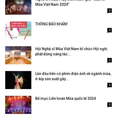
Múa Việt Nam 2024”
Tháng 10 20, 2024
0
THÔNG BÁO KHẨN!
Tháng 8 9, 2024
0
Hội Nghệ sĩ Múa Việt Nam tổ chức Hội nghị
phát động sáng tác...
Tháng 8 3, 2024
0
Lần đầu tiên có phim điện ảnh về ngành múa,
ê-kíp sản xuất gây...
Tháng 2 9, 2026
0
Bế mạc Liên hoan Múa quốc tế 2024
Tháng 8 27, 2024
0