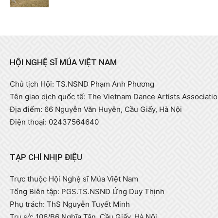
HỘI NGHỆ SĨ MÚA VIỆT NAM
Chủ tịch Hội: TS.NSND Phạm Anh Phương
Tên giao dịch quốc tế: The Vietnam Dance Artists Associati
Địa điểm: 66 Nguyễn Văn Huyên, Cầu Giấy, Hà Nội
Điện thoại: 02437564640
TẠP CHÍ NHỊP ĐIỆU
Trực thuộc Hội Nghệ sĩ Múa Việt Nam
Tổng Biên tập: PGS.TS.NSND Ứng Duy Thịnh
Phụ trách: ThS Nguyễn Tuyết Minh
Trụ sở: 106/B6 Nghĩa Tân, Cầu Giấy, Hà Nội