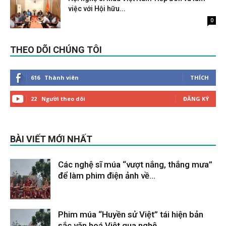
việc với Hội hữu...
Tháng 2 16, 2023
0
THEO DÕI CHÚNG TÔI
616
Thành viên
THÍCH
22
Người theo dõi
ĐĂNG KÝ
BÀI VIẾT MỚI NHẤT
Các nghệ sĩ múa “vượt nắng, thắng mưa”
để làm phim điện ảnh về...
Tháng 2 9, 2026
Phim múa “Huyền sử Việt” tái hiện bản
sắc văn hoá Việt qua nghệ...