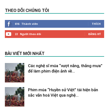
THEO DÕI CHÚNG TÔI
616
Thành viên
THÍCH
22
Người theo dõi
ĐĂNG KÝ
BÀI VIẾT MỚI NHẤT
Các nghệ sĩ múa “vượt nắng, thắng mưa”
để làm phim điện ảnh về...
Tháng 2 9, 2026
Phim múa “Huyền sử Việt” tái hiện bản
sắc văn hoá Việt qua nghệ...
Tháng 2 9, 2026