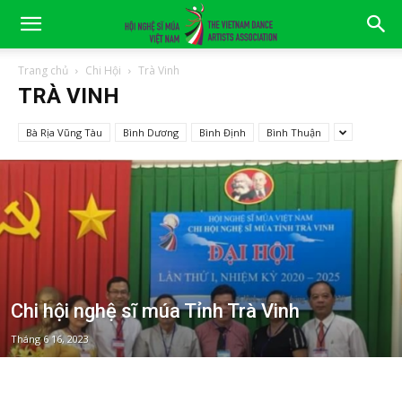
Trang chủ
Chi Hội
Trà Vinh
TRÀ VINH
Bà Rịa Vũng Tàu
Bình Dương
Bình Định
Bình Thuận
Chi hội nghệ sĩ múa Tỉnh Trà Vinh
Tháng 6 16, 2023