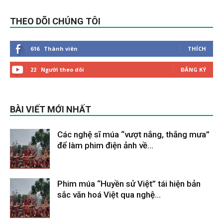
THEO DÕI CHÚNG TÔI
616
Thành viên
THÍCH
22
Người theo dõi
ĐĂNG KÝ
BÀI VIẾT MỚI NHẤT
Các nghệ sĩ múa “vượt nắng, thắng mưa”
để làm phim điện ảnh về...
Tháng 2 9, 2026
Phim múa “Huyền sử Việt” tái hiện bản
sắc văn hoá Việt qua nghệ...
Tháng 2 9, 2026