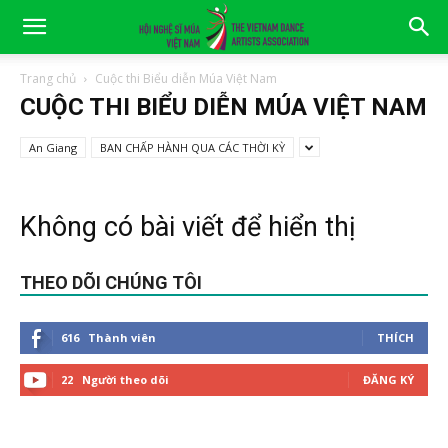
Trang chủ
Cuộc thi Biểu diễn Múa Việt Nam
CUỘC THI BIỂU DIỄN MÚA VIỆT NAM
An Giang
BAN CHẤP HÀNH QUA CÁC THỜI KỲ
Không có bài viết để hiển thị
THEO DÕI CHÚNG TÔI
616
Thành viên
THÍCH
22
Người theo dõi
ĐĂNG KÝ